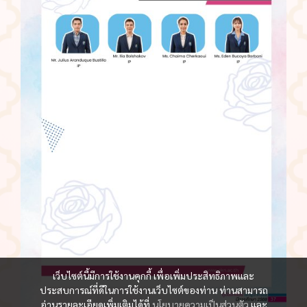
เว็บไซต์นี้มีการใช้งานคุกกี้ เพื่อเพิ่มประสิทธิภาพและ
ประสบการณ์ที่ดีในการใช้งานเว็บไซต์ของท่าน ท่านสามารถ
อ่านรายละเอียดเพิ่มเติมได้ที่
นโยบายความเป็นส่วนตัว
และ