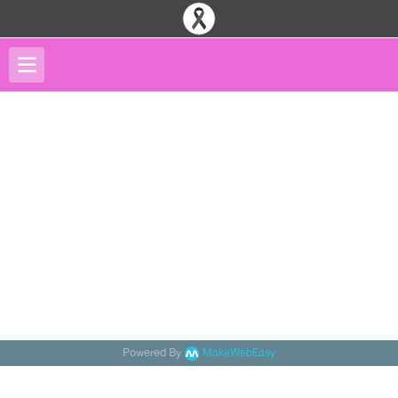
Powered By
MakeWebEasy