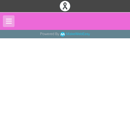
Powered By
MakeWebEasy