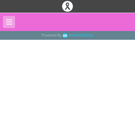
Powered By
MakeWebEasy